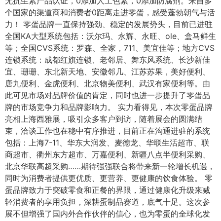
无抗生素产品认证，0添加人工色素，0添加防腐剂。来自多
个国家的渠道商和消费者0距离走进零蛋，感受蓬勃朝气与活
力！ 零蛋品牌一直保持强劲、稳定的发展势头，目前已进驻
全国KA大型系统包括：沃尔玛、永辉、永旺、ole、盒马鲜生
等；全国CVS系统：罗森、全家，711、美宜佳等；地方CVS
连锁系统：成都红旗连锁、老邻居、舞东风系统、长沙新佳
宜、珊珊、东北新天地、安徽邻几、江苏苏果，美好便利、
唐九便利、金虎便利、北京物美便利、武汉有家便利等。由
此可见市场对品牌价值的肯定，同时也进一步提升了零蛋品
牌的市场竞争力和品牌影响力。 实力看得见，本次零蛋品牌
亮相上海西雅展，吸引众多客户到访，随着展会的圆满结
束，洽谈工作也在稳中有序推进，目前正在沟通进驻的系统
包括：上海7-11、华东大润发、麦德龙、华联生活超市、联
商超市、衢州东方超市、万嘉便利、新疆八点半便利采购、
北京华联高超采购……期待强强联合将带来新一轮增长机遇，
同时为消费者提供更优质、更营养、更健康的饮食体验。 零
蛋品牌致力于突破零食和正餐的界限，通过健康化升级来减
轻消费者的享用负担，深耕蛋制品赛道，底气十足。这次参
展不但增强了国内外合作伙伴的信心，也为零蛋的全球化发