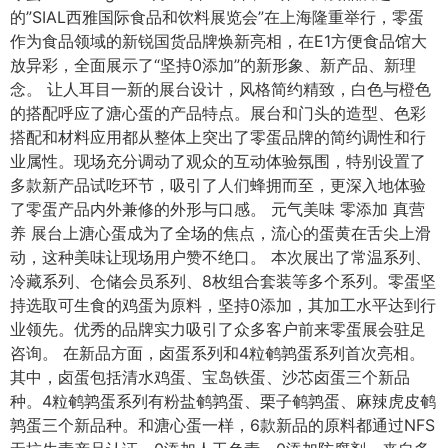
的”SIAL西雅国际食品和饮料展览会”在上海隆重举行，零蛋
作为食品领域的新锐国货品牌焕新亮相，在E1方便食品馆大
放异彩，全面展示了“坚持0添加”的新形象、新产品、新理
念。 让人耳目一新的展台设计，风格简约精致，白色与橙色
的搭配呼应了溏心蛋的产品特点。展台和门头的造型、色彩
搭配和材料应用都从整体上突出了零蛋品牌的简约调性和行
业属性。现场充分调动了观众的互动体验氛围，特别设置了
多款新产品试吃环节，吸引了人们蜂拥而至，更深入地体验
了零蛋产品内外兼修的外形与口感。 元气美味 零添加 真营
养 展台上溏心蛋成为了全场的焦点，流心的蛋黄在舌尖上滑
动，这种美味让现场用户赞不绝口。 本次展出了常温系列、
冷藏系列、仓储会员系列、8枚组合套装等多个系列。零蛋坚
持选取可生食的鸡蛋为原料，坚持0添加，其加工水平达到行
业领先。优秀的品牌实力吸引了众多客户前来零蛋展会驻足
咨询。 在新品方面，卤蛋系列和4粒鹌鹑蛋系列首次亮相。
其中，卤蛋包括清水鸡蛋、宝岛铁蛋、沙芯卤蛋三个新品
种。4粒鹌鹑蛋系列有粉盐鹌鹑蛋、栗子鹌鹑蛋、麻辣虎皮鹌
鹑蛋三个新品种。和溏心蛋一样，6款新品的原料都通过NFS