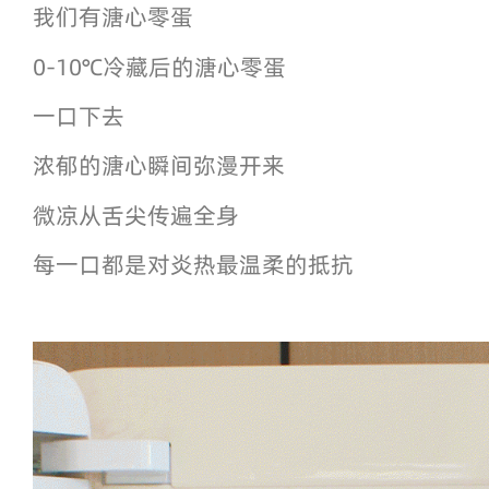
我们有溏心零蛋
0-10℃冷藏后的溏心零蛋
一口下去
浓郁的溏心瞬间弥漫开来
微凉从舌尖传遍全身
每一口都是对炎热最温柔的抵抗